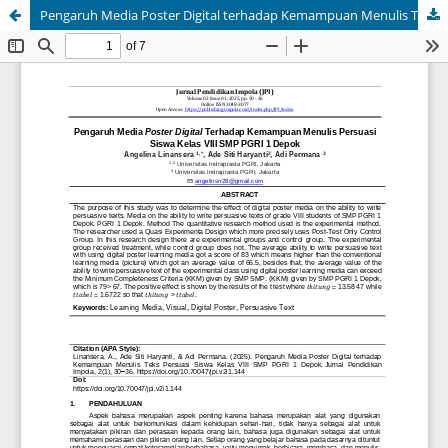
Pengaruh Media Poster Digital terhadap Kemampuan Menulis Teks Persuasi Siswa Kelas VIII SMP PGRI 1 Depok