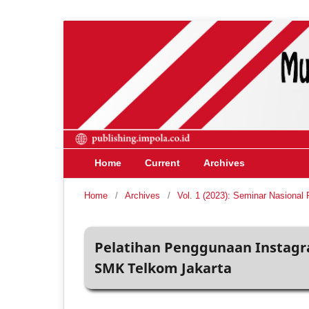
Home
Current
Archives
Home
/
Archives
/
Vol. 1 (2023): Seminar Nasiona
Pelatihan Penggunaan Instagr
SMK Telkom Jakarta