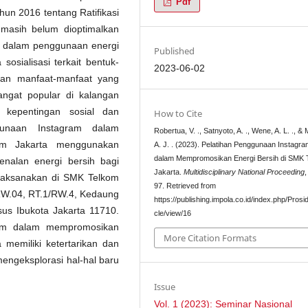
Pdf
un 2016 tentang Ratifikasi
m masih belum dioptimalkan
 dalam penggunaan energi
Published
sialisasi terkait bentuk-
2023-06-02
 dan manfaat-manfaat yang
angat popular di kalangan
kepentingan sosial dan
How to Cite
gunaan Instagram dalam
Robertua, V. ., Satnyoto, A. ., Wene, A. L. ., &
om Jakarta menggunakan
A. J. . (2023). Pelatihan Penggunaan Instagr
dalam Mempromosikan Energi Bersih di SMK 
nalan energi bersih bagi
Jakarta.
Multidisciplinary National Proceeding
ilaksanakan di SMK Telkom
97. Retrieved from
RW.04, RT.1/RW.4, Kedaung
https://publishing.impola.co.id/index.php/Prosid
us Ibukota Jakarta 11710.
cle/view/16
ram dalam mempromosikan
More Citation Formats
 memiliki ketertarikan dan
mengeksplorasi hal-hal baru
Issue
Vol. 1 (2023): Seminar Nasional