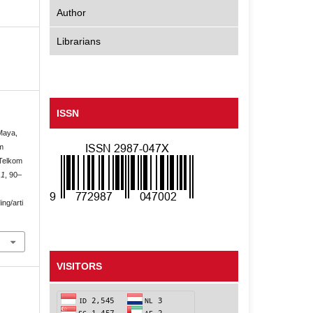
Author
Librarians
ISSN
 Maya,
am
Telkom
,
1
, 90–
ing/arti
VISITORS