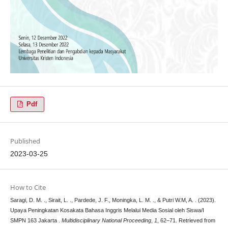
Pdf
Published
2023-03-25
How to Cite
Saragi, D. M. ., Sirait, L. ., Pardede, J. F., Moningka, L. M. ., & Putri W.M, A. . (2023).
Upaya Peningkatan Kosakata Bahasa Inggris Melalui Media Sosial oleh Siswa/I
SMPN 163 Jakarta .
Multidisciplinary National Proceeding
,
1
, 62–71. Retrieved from