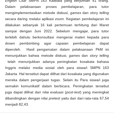
English Club
SMPN 163 Kalibata yang berjumlah 41 orang.
Dalam pelaksanaan proses pembelajaran, para tutor
mengimplementasikan metode diskusi,
games
dan
story telling
secara daring melalui aplikasi
zoom
. Kegiatan pembelajaran ini
dilakukan sebanyak 16 kali pertemuan terhitung dari Maret
sampai dengan Juni 2022. Sebelum mengajar, para tutor
terlebih dahulu berkonsultasi mengenai materi kepada para
dosen pembimbing agar capaian pembelajaran dapat
diperoleh. Hasil pengamatan dalam pelaksanaan PkM ini
menunjukkan bahwa metode diskusi,
games
dan
story telling
telah menunjukkan adanya peningkatan kosakata bahasa
Inggris melalui media sosial oleh para siswa/i SMPN 163
Jakarta. Hal tersebut dapat dilihat dari kosakata yang digunakan
mereka dalam pengerjaan tugas. Selain itu Para siswa/i juga
semakin komunikatif dalam berbicara. Peningkatan tersebut
juga dapat dilihat dari nilai evaluasi (
post-test
) yang meningkat
dibandingkan dengan nilai
pretest
yaitu dari dari rata-rata 67,54
menjadi 82,43.