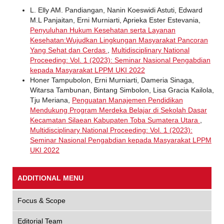
L. Elly AM. Pandiangan, Nanin Koeswidi Astuti, Edward
M.L Panjaitan, Erni Murniarti, Aprieka Ester Estevania,
Penyuluhan Hukum Kesehatan serta Layanan
Kesehatan:Wujudkan Lingkungan Masyarakat Pancoran
Yang Sehat dan Cerdas
,
Multidisciplinary National
Proceeding: Vol. 1 (2023): Seminar Nasional Pengabdian
kepada Masyarakat LPPM UKI 2022
Honer Tampubolon, Erni Murniarti, Dameria Sinaga,
Witarsa Tambunan, Bintang Simbolon, Lisa Gracia Kailola,
Tju Meriana,
Penguatan Manajemen Pendidikan
Mendukung Program Merdeka Belajar di Sekolah Dasar
Kecamatan Silaean Kabupaten Toba Sumatera Utara
,
Multidisciplinary National Proceeding: Vol. 1 (2023):
Seminar Nasional Pengabdian kepada Masyarakat LPPM
UKI 2022
ADDITIONAL MENU
Focus & Scope
Editorial Team