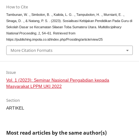
How to Cite
Tambunan, W. ., Simbolon, B. ., Kailola, L. G. ., Tampubolon, H. ., Murniarti, E. .,
Sinaga, D. ., & Natang, P. S. . (2023). Sosialisasi Kebijakan Pendidikan Pada Guru di
Sekolah Dasar se Kecamatan Silaean Toba Sumatera Utara.
Multidisciplinary
National Proceeding
,
1
, 54–61. Retrieved from
https://publishing.impola.co.id/index.php/Prosiding/article/view/25
More Citation Formats
Issue
Vol. 1 (2023): Seminar Nasional Pengabdian kepada
Masyarakat LPPM UKI 2022
Section
ARTIKEL
Most read articles by the same author(s)